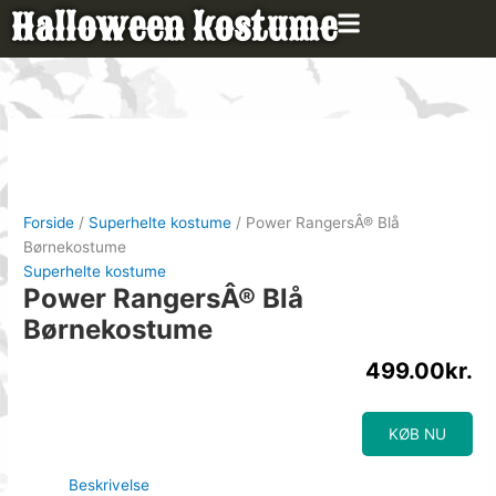
Gå
Halloween kostume
til
indholdet
Forside
/
Superhelte kostume
/ Power RangersÂ® Blå
Børnekostume
Superhelte kostume
Power RangersÂ® Blå
Børnekostume
499.00
kr.
KØB NU
Beskrivelse