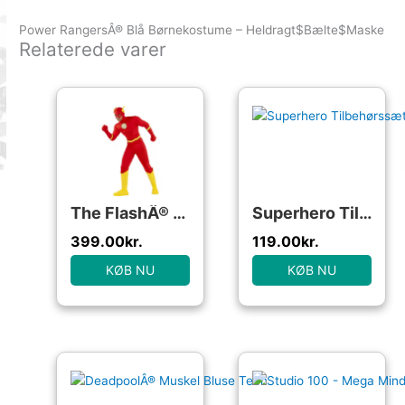
Power RangersÂ® Blå Børnekostume – Heldragt$Bælte$Maske
Relaterede varer
The FlashÂ® Kostume
Superhero Tilbehørssæt
399.00
kr.
119.00
kr.
KØB NU
KØB NU