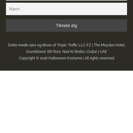
Dette medie ejes og drives af Tropic Traffic LLC-FZ | The Meydan Hotel,
Grandstand, 6th floor, Nad Al Sheba | Dubai | UAE
Copyright © 2026
Halloween Kostume
| All rights reserved