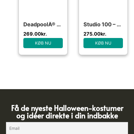
DeadpoolÂ® Muskel Bluse Teen
Studio 100 – Mega Mindy Costume Toby 3-5 years
269.00
kr.
275.00
kr.
KØB NU
KØB NU
Få de nyeste Halloween-kostumer
og idéer direkte i din indbakke