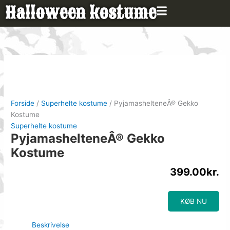
Gå
Halloween kostume
til
indholdet
Forside
/
Superhelte kostume
/ PyjamashelteneÂ® Gekko
Kostume
Superhelte kostume
PyjamashelteneÂ® Gekko
Kostume
399.00
kr.
KØB NU
Beskrivelse