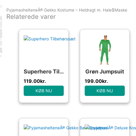
PyjamashelteneÂ® Gekko Kostume – Heldragt m. Hale$Maske
Relaterede varer
Superhero Tilbehørssæt
Grøn Jumpsuit
119.00
kr.
199.00
kr.
KØB NU
KØB NU