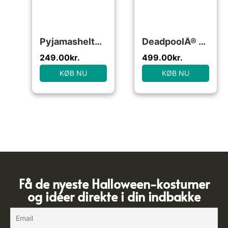
PyjamashelteneÂ® Gekko Børnepyjamas
DeadpoolÂ® Deluxe Kostume
249.00
kr.
499.00
kr.
KØB NU
KØB NU
Få de nyeste Halloween-kostumer
og idéer direkte i din indbakke