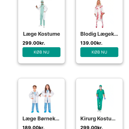
Læge Kostume
Blodig Lægekittel
299.00
kr.
139.00
kr.
KØB NU
KØB NU
Læge Børnekostume
Kirurg Kostume Grøn
189.00
kr.
299.00
kr.