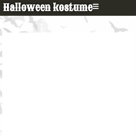
Gå
Halloween kostume
til
indholdet