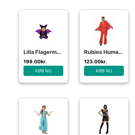
Lilla Flagermus Babykostume
Rubies Humatt Perkins Hellvis
199.00
kr.
123.00
kr.
KØB NU
KØB NU