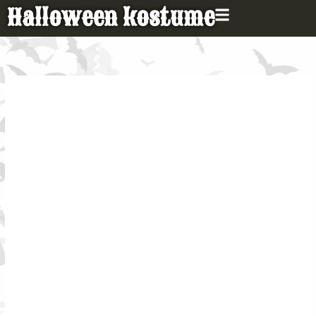
Gå
Halloween kostume
til
indholdet