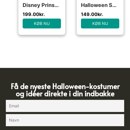
Disney Prinsesse Jasmin Kostume (Str. 104/S)
Halloween Sygeplejeske Kjole
199.00
kr.
149.00
kr.
KØB NU
KØB NU
Få de nyeste Halloween-kostumer
og idéer direkte i din indbakke