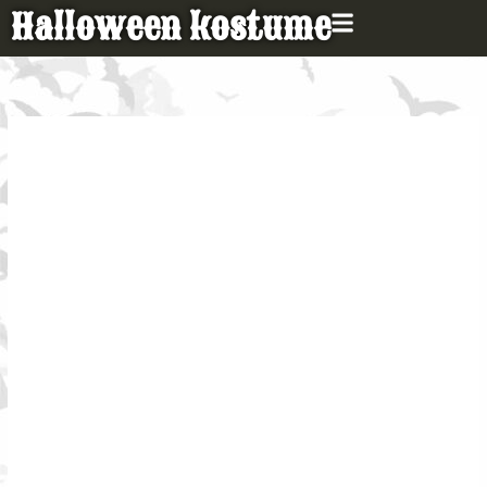
Gå
Halloween kostume
til
indholdet