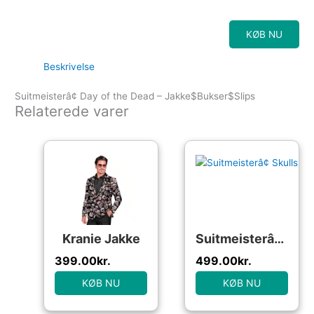
KØB NU
Beskrivelse
Suitmeisterâ¢ Day of the Dead – Jakke$Bukser$Slips
Relaterede varer
Kranie Jakke
Suitmeisterâ¢ Skulls
399.00
kr.
499.00
kr.
KØB NU
KØB NU