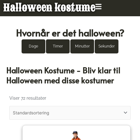
Gå
Halloween kostume
til
indholdet
Hvornår er det halloween?
Dage
Timer
Minutter
Sekunder
Halloween Kostume - Bliv klar til
Halloween med disse kostumer
Viser 72 resultater