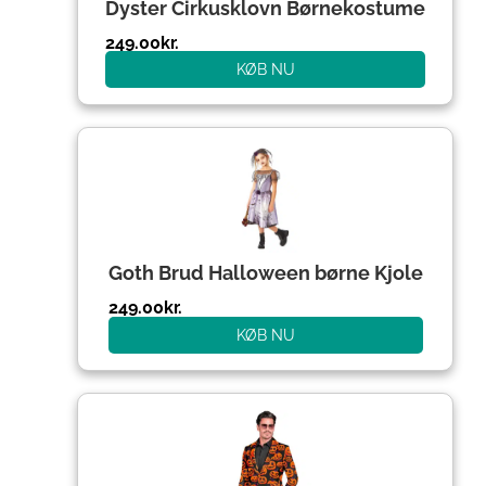
Dyster Cirkusklovn Børnekostume
249.00
kr.
KØB NU
Goth Brud Halloween børne Kjole
249.00
kr.
KØB NU