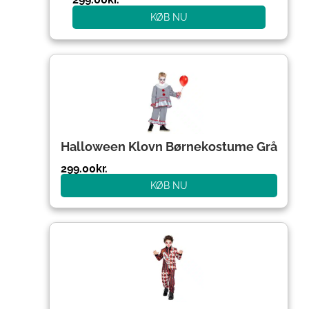
KØB NU
Halloween Klovn Børnekostume Grå
299.00
kr.
KØB NU