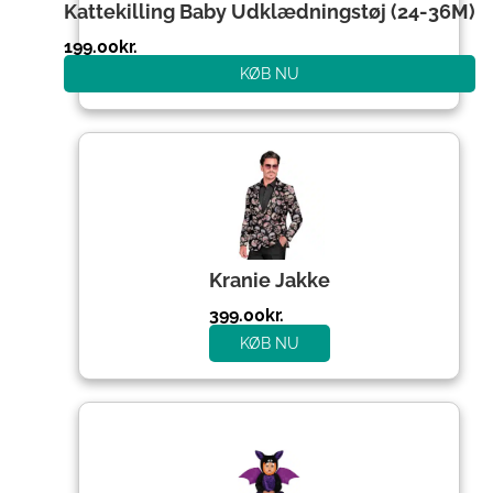
Kattekilling Baby Udklædningstøj (24-36M)
199.00
kr.
KØB NU
Kranie Jakke
399.00
kr.
KØB NU