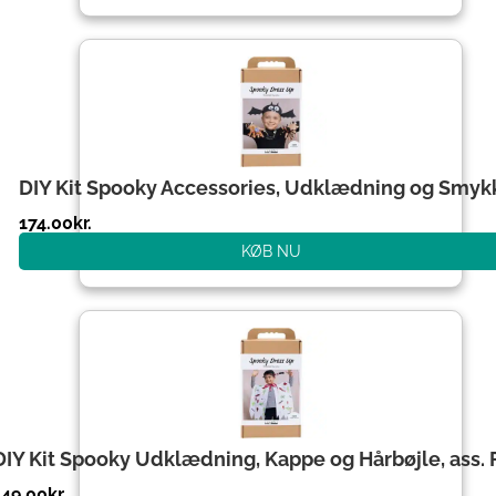
DIY Kit Spooky Accessories, Udklædning og Smyk
174.00
kr.
KØB NU
DIY Kit Spooky Udklædning, Kappe og Hårbøjle, ass. 
149.00
kr.