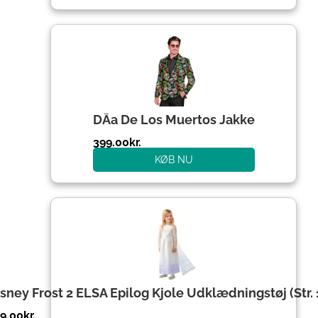
DÃ­a De Los Muertos Jakke
399.00
kr.
KØB NU
sney Frost 2 ELSA Epilog Kjole Udklædningstøj (Str. 
9.00
kr.