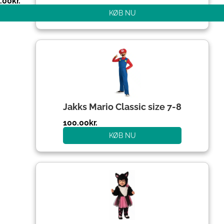
.00
kr.
KØB NU
Den
Den
oprindelige
aktuelle
pris
pris
var:
er:
204.00kr..
100.00kr..
Jakks Mario Classic size 7-8
100.00
kr.
KØB NU