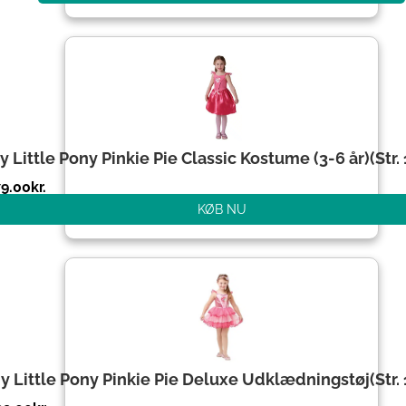
y Little Pony Pinkie Pie Classic Kostume (3-6 år)(Str.
79.00
kr.
KØB NU
y Little Pony Pinkie Pie Deluxe Udklædningstøj(Str.