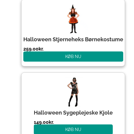
Halloween Stjerneheks Børnekostume
259.00
kr.
KØB NU
Halloween Sygeplejeske Kjole
149.00
kr.
KØB NU