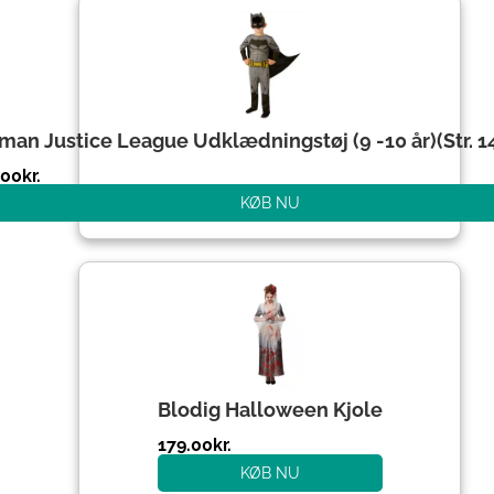
man Justice League Udklædningstøj (9 -10 år)(Str. 
.00
kr.
KØB NU
Blodig Halloween Kjole
179.00
kr.
KØB NU