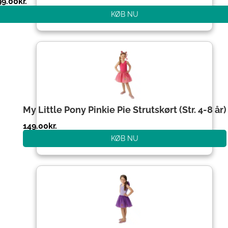
99.00
kr.
KØB NU
My Little Pony Pinkie Pie Strutskørt (Str. 4-8 år)
149.00
kr.
KØB NU