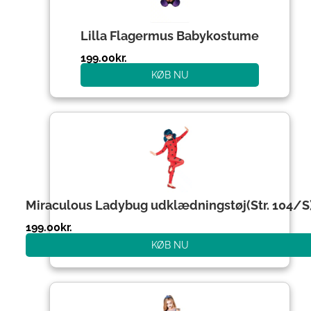
Lilla Flagermus Babykostume
199.00
kr.
KØB NU
Miraculous Ladybug udklædningstøj(Str. 104/S
199.00
kr.
KØB NU