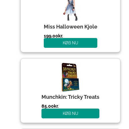
Miss Halloween Kjole
199.00
kr.
KØB NU
Munchkin: Tricky Treats
85.00
kr.
KØB NU