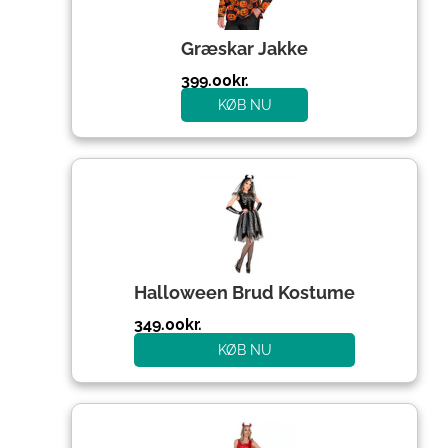
Græskar Jakke
399.00
kr.
KØB NU
Halloween Brud Kostume
349.00
kr.
KØB NU