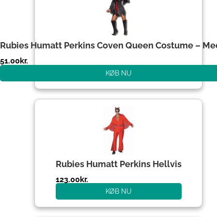
Rubies Humatt Perkins Coven Queen Costume – M
51.00
kr.
KØB NU
Rubies Humatt Perkins Hellvis
123.00
kr.
KØB NU