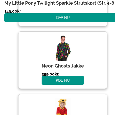
My Little Pony Twilight Sparkle Strutskørt (Str. 4-8 
149.00
kr.
KØB NU
Neon Ghosts Jakke
399.00
kr.
KØB NU