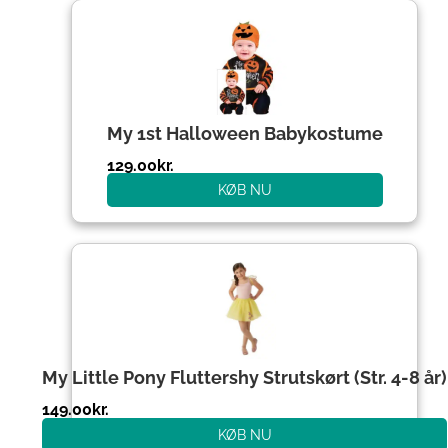
My 1st Halloween Babykostume
129.00
kr.
KØB NU
My Little Pony Fluttershy Strutskørt (Str. 4-8 år)
149.00
kr.
KØB NU