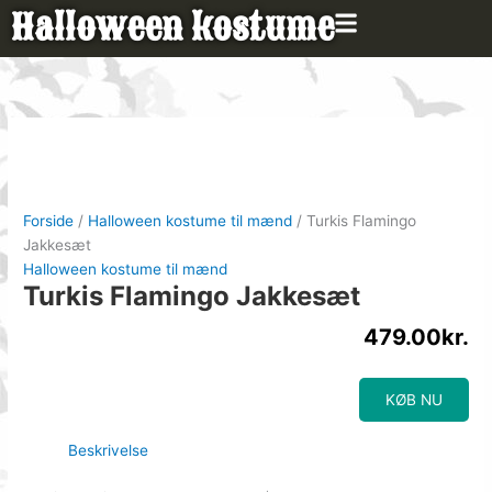
Gå
Halloween kostume
til
indholdet
Forside
/
Halloween kostume til mænd
/ Turkis Flamingo
Jakkesæt
Halloween kostume til mænd
Turkis Flamingo Jakkesæt
479.00
kr.
KØB NU
Beskrivelse