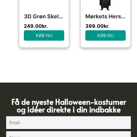
3D Grøn Skelet Kostume
Mørkets Hersker Kostume
249.00
kr.
399.00
kr.
KØB NU
KØB NU
Få de nyeste Halloween-kostumer
og idéer direkte i din indbakke