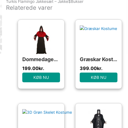
Turkis Flamingo Jakkesæt – Jakke$Bukser
Relaterede varer
Dommedagens Dæmon Kostume
Græskar Kostume
199.00
kr.
399.00
kr.
KØB NU
KØB NU