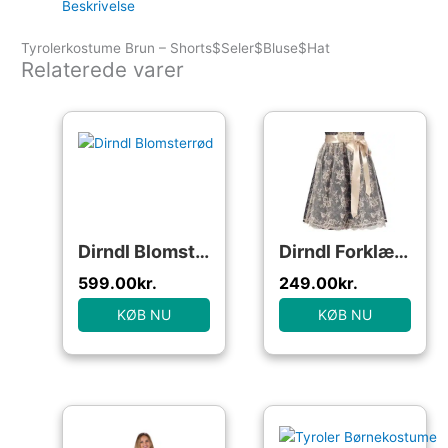
Beskrivelse
Tyrolerkostume Brun – Shorts$Seler$Bluse$Hat
Relaterede varer
Dirndl Blomsterrød
Dirndl Forklæde Champagne
599.00
kr.
249.00
kr.
KØB NU
KØB NU