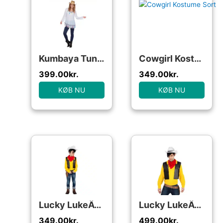
Kumbaya Tunika Kostume
Cowgirl Kostume Sort
399.00
kr.
349.00
kr.
KØB NU
KØB NU
Lucky LukeÂ® Børnekostume
Lucky LukeÂ® Kostume
349.00
kr.
499.00
kr.