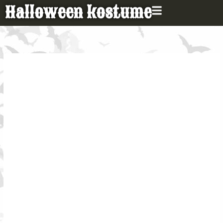
Gå
Halloween kostume
til
indholdet