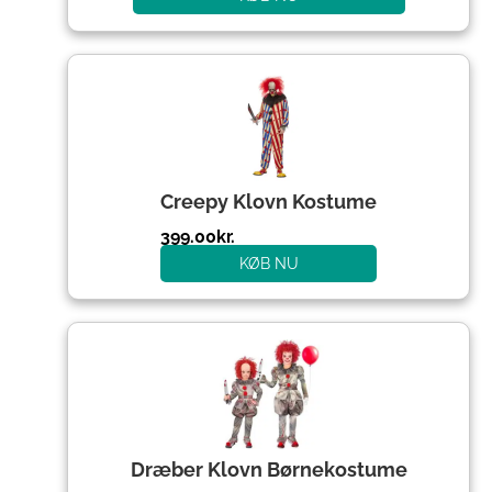
Creepy Klovn Kostume
399.00
kr.
KØB NU
Dræber Klovn Børnekostume