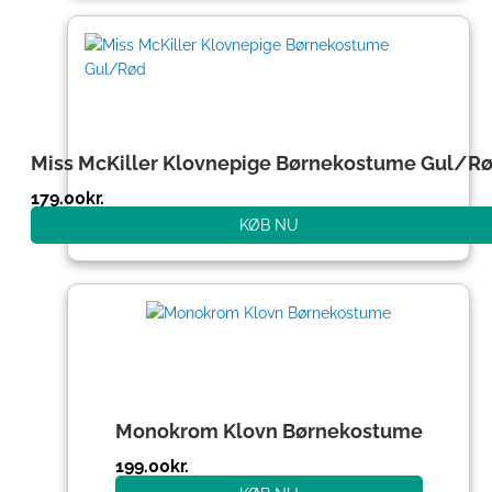
Miss McKiller Klovnepige Børnekostume Gul/R
179.00
kr.
KØB NU
Monokrom Klovn Børnekostume
199.00
kr.