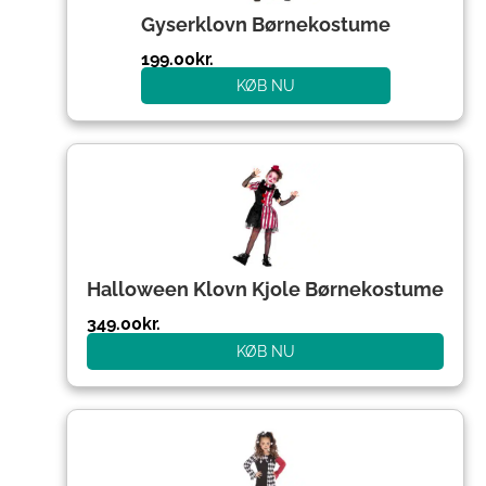
Gyserklovn Børnekostume
199.00
kr.
KØB NU
Halloween Klovn Kjole Børnekostume
349.00
kr.
KØB NU