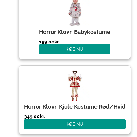
Horror Klovn Babykostume
199.00
kr.
KØB NU
Horror Klovn Kjole Kostume Rød/Hvid
349.00
kr.
KØB NU