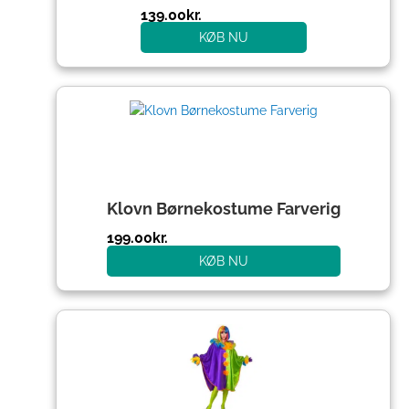
139.00
kr.
KØB NU
Klovn Børnekostume Farverig
199.00
kr.
KØB NU