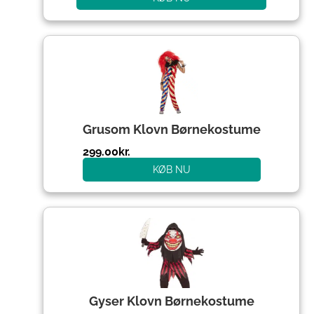
Grusom Klovn Børnekostume
299.00
kr.
KØB NU
Gyser Klovn Børnekostume