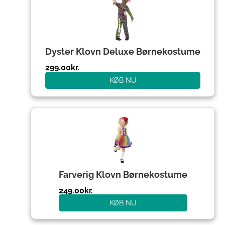
Dyster Klovn Deluxe Børnekostume
299.00
kr.
KØB NU
Farverig Klovn Børnekostume
249.00
kr.
KØB NU