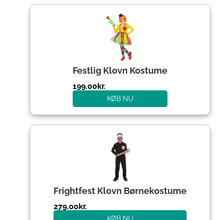
Festlig Klovn Kostume
199.00
kr.
KØB NU
Frightfest Klovn Børnekostume
279.00
kr.
KØB NU