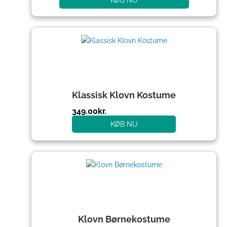
KØB NU
Klassisk Klovn Kostume
349.00
kr.
KØB NU
Klovn Børnekostume