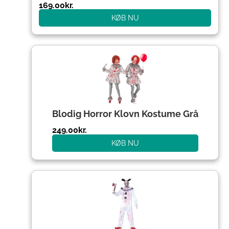
169.00
kr.
KØB NU
Blodig Horror Klovn Kostume Grå
249.00
kr.
KØB NU