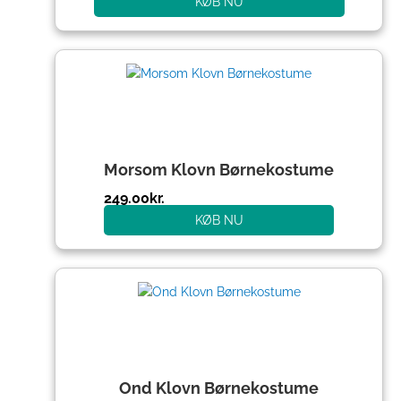
KØB NU
Morsom Klovn Børnekostume
249.00
kr.
KØB NU
Ond Klovn Børnekostume