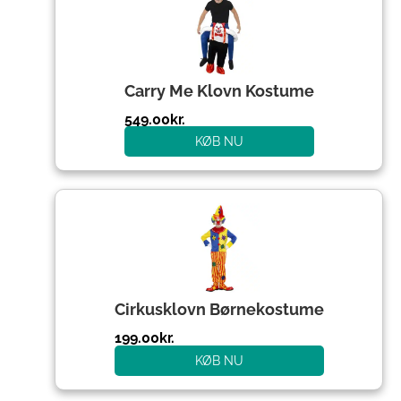
Carry Me Klovn Kostume
549.00
kr.
KØB NU
Cirkusklovn Børnekostume
199.00
kr.
KØB NU