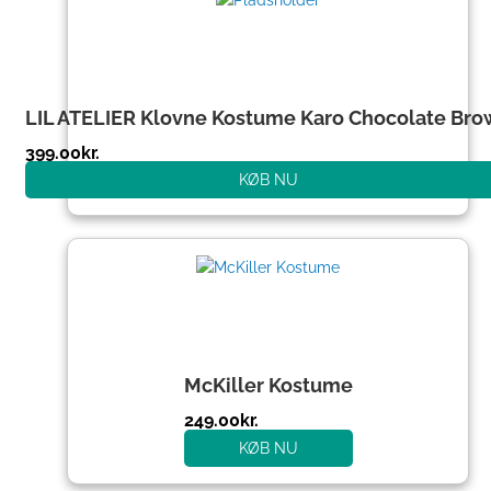
LIL ATELIER Klovne Kostume Karo Chocolate Bro
399.00
kr.
KØB NU
McKiller Kostume
249.00
kr.
KØB NU