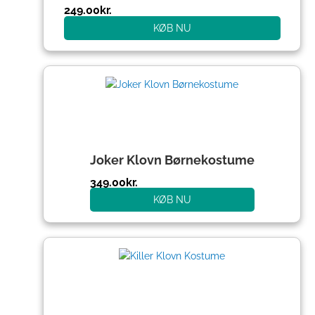
249.00
kr.
KØB NU
Joker Klovn Børnekostume
349.00
kr.
KØB NU