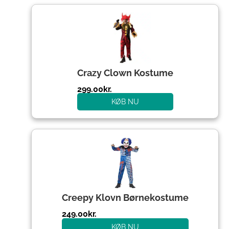
Crazy Clown Kostume
299.00
kr.
KØB NU
Creepy Klovn Børnekostume
249.00
kr.
KØB NU