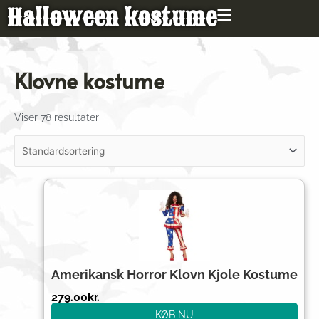
Gå
Halloween kostume
til
indholdet
Klovne kostume
Viser 78 resultater
Amerikansk Horror Klovn Kjole Kostume
279.00
kr.
KØB NU