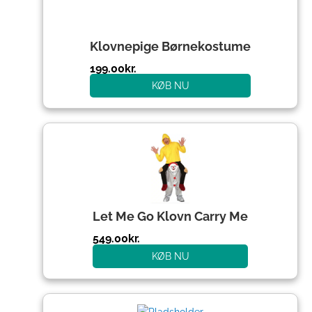
Klovnepige Børnekostume
199.00
kr.
KØB NU
Let Me Go Klovn Carry Me
549.00
kr.
KØB NU