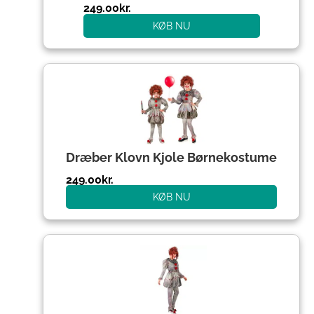
249.00
kr.
KØB NU
Dræber Klovn Kjole Børnekostume
249.00
kr.
KØB NU