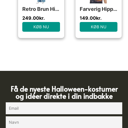
Retro Brun Hippie Jakke
Farverig Hippie T-Shirt
249.00
kr.
149.00
kr.
KØB NU
KØB NU
Få de nyeste Halloween-kostumer
og idéer direkte i din indbakke