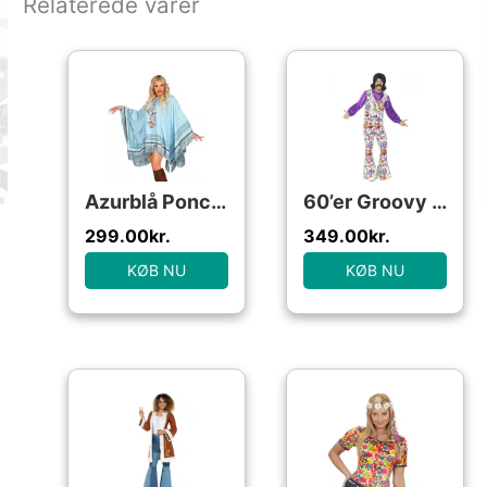
Relaterede varer
Azurblå Poncho Kostume
60’er Groovy Hippie Kostume
299.00
kr.
349.00
kr.
KØB NU
KØB NU