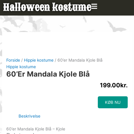
Gå
Halloween kostume
til
indholdet
Forside
/
Hippie kostume
/ 60’er Mandala Kjole Blå
Hippie kostume
60’er Mandala Kjole Blå
199.00
kr.
KØB NU
Beskrivelse
60’er Mandala Kjole Blå – Kjole