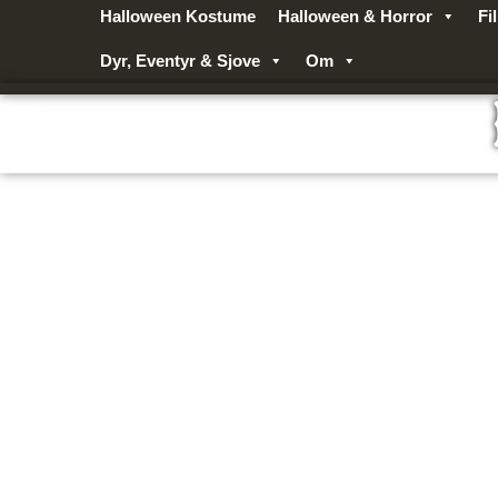
Gå
Halloween Kostume
Halloween & Horror
Fi
til
Dyr, Eventyr & Sjove
Om
indholdet