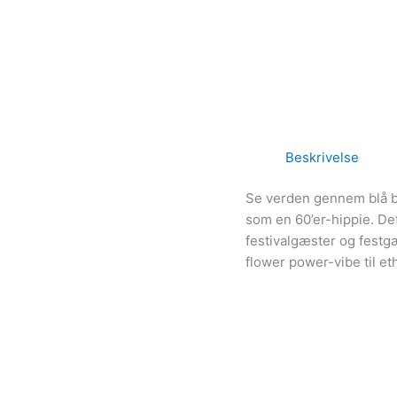
Beskrivelse
Se verden gennem blå bri
som en 60’er-hippie. Det
festivalgæster og festgæ
flower power-vibe til eth