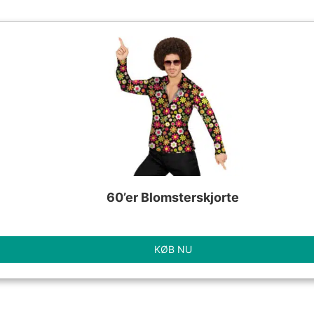
60’er Blomsterskjorte
KØB NU