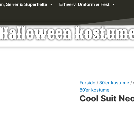
lm, Serier & Superhelte
Erhverv, Uniform & Fest
Halloween kostum
Forside
/
80’er kostume
/ 
80’er kostume
Cool Suit Ne