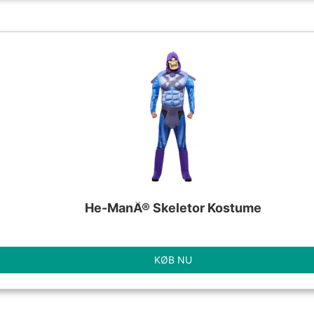
He-ManÂ® Skeletor Kostume
KØB NU