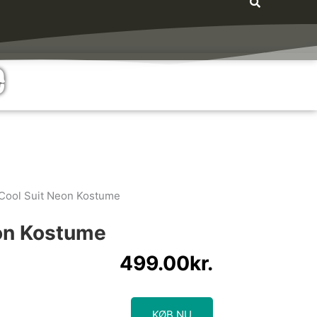
e
Cool Suit Neon Kostume
on Kostume
499.00
kr.
KØB NU