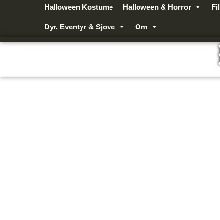
Gå
Halloween Kostume
Halloween & Horror
Fi
til
Dyr, Eventyr & Sjove
Om
indholdet