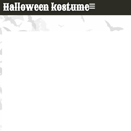
Gå
Halloween kostume
til
indholdet