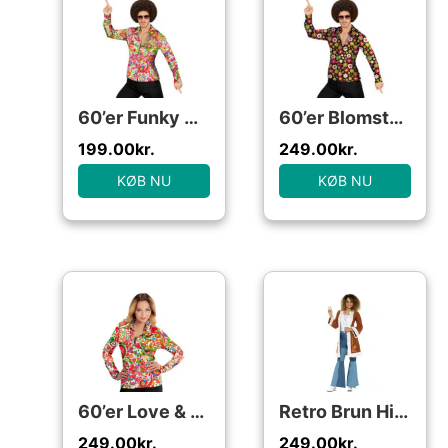
60’er Funky Hippieskjorte
60’er Blomsterskjorte
199.00
kr.
249.00
kr.
KØB NU
KØB NU
60’er Love & Peace Skjorte
Retro Brun Hippie Jakke
249.00
kr.
249.00
kr.