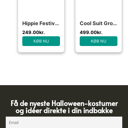
Hippie Festivalkjole Kostume
Cool Suit Groovy Kostume
249.00
kr.
499.00
kr.
KØB NU
KØB NU
Få de nyeste Halloween-kostumer
og idéer direkte i din indbakke