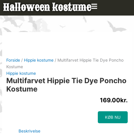
Gå
Halloween kostume
til
indholdet
Forside
/
Hippie kostume
/ Multifarvet Hippie Tie Dye Poncho
Kostume
Hippie kostume
Multifarvet Hippie Tie Dye Poncho
Kostume
169.00
kr.
KØB NU
Beskrivelse