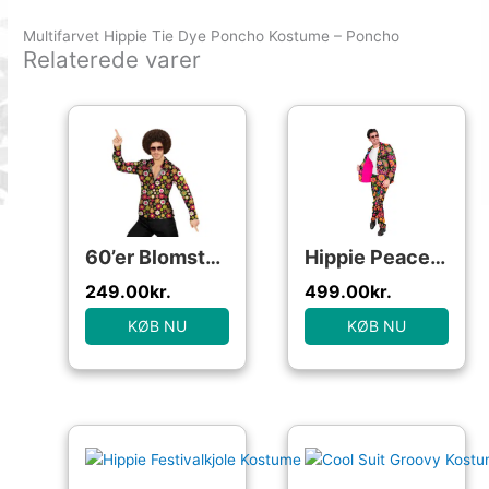
Multifarvet Hippie Tie Dye Poncho Kostume – Poncho
Relaterede varer
60’er Blomsterskjorte
Hippie Peace Jakkesæt
249.00
kr.
499.00
kr.
KØB NU
KØB NU