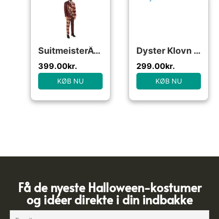
SuitmeisterÂ® Killer Clown Jakkesæt
Dyster Klovn Deluxe Børnekostume
399.00
kr.
299.00
kr.
KØB NU
KØB NU
Få de nyeste Halloween-kostumer
og idéer direkte i din indbakke