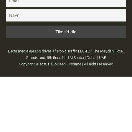
Dette medie ejes og drives af Tropic Traffic LLC-FZ | The Meydan Hotel,
Grandstand, 6th floor, Nad Al Sheba | Dubai | UAE
Copyright © 2026
Halloween Kostume
| All rights reserved