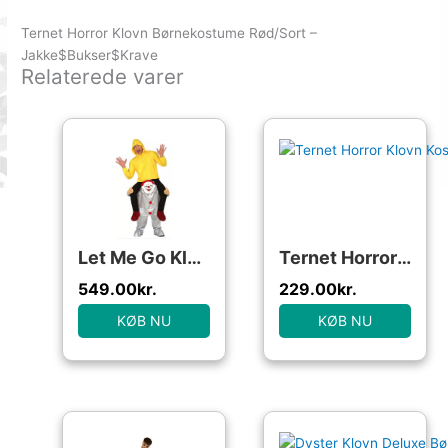
Ternet Horror Klovn Børnekostume Rød/Sort –
Jakke$Bukser$Krave
Relaterede varer
Let Me Go Klovn Carry Me
Ternet Horror Klovn Kostume Rød/Sort
549.00
kr.
229.00
kr.
KØB NU
KØB NU