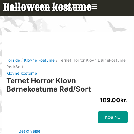
Gå
Halloween kostume
til
indholdet
Forside
/
Klovne kostume
/ Ternet Horror Klovn Børnekostume
Rød/Sort
Klovne kostume
Ternet Horror Klovn
Børnekostume Rød/Sort
189.00
kr.
KØB NU
Beskrivelse