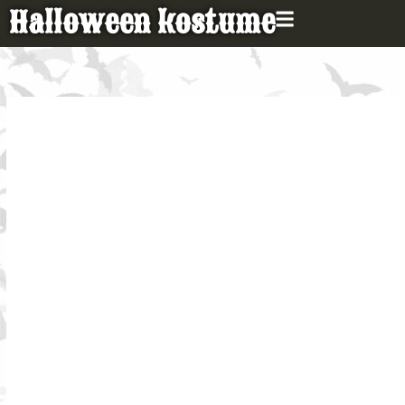
Gå
Halloween kostume
til
indholdet