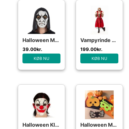
Halloween Maske Hvid/Sort
Vampyrinde Deluxe børne kostume til halloween
39.00
kr.
199.00
kr.
KØB NU
KØB NU
Halloween Klovn Halvmaske Hvid/Rød
Halloween Masker, DIY