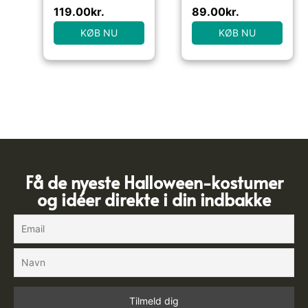
119.00
kr.
89.00
kr.
KØB NU
KØB NU
Få de nyeste Halloween-kostumer
og idéer direkte i din indbakke